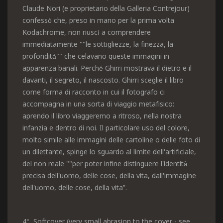
Claude Nori (e proprietario della Galleria Contrejour)
confessò che, preso in mano per la prima volta
Kodachrome, non riuscì a comprendere
immediatamente ""le sottigliezze, la finezza, la
profondità"" che celavano queste immagini in
apparenza banali. Perché Ghirri mostrava il dietro e il
davanti, il segreto, il nascosto. Ghirri sceglie il libro
come forma di racconto in cui il fotografo ci
accompagna in una sorta di viaggio metafisico:
aprendo il libro viaggeremo a ritroso, nella nostra
infanzia e dentro di noi. Il particolare uso del colore,
molto simile alle immagini delle cartoline o delle foto di
un dilettante, spinge lo sguardo al limite dell'artificiale,
del non reale ""per poter infine distinguere l’identità
precisa dell’uomo, delle cose, della vita, dall’immagine
dell’uomo, delle cose, della vita”.
4°, Softcover (very small abrasion to the cover - see