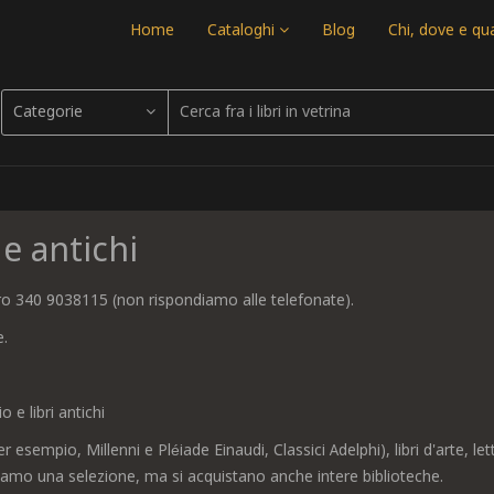
Home
Cataloghi
Blog
Chi, dove e q
Categorie
 e antichi
ero 340 9038115 (non rispondiamo alle telefonate).
e.
o e libri antichi
 esempio, Millenni e Pléiade Einaudi, Classici Adelphi), libri d'arte, le
ttuiamo una selezione, ma si acquistano anche intere biblioteche.