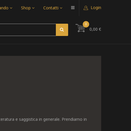
Login
uando
Shop
Contatti
0
0,00 €
tteratura e saggistica in generale. Prendiamo in