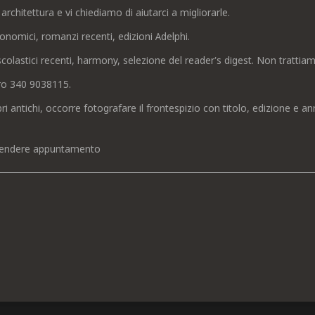
 architettura e vi chiediamo di aiutarci a migliorarle.
onomici, romanzi recenti, edizioni Adelphi.
olastici recenti, harmony, selezione del reader’s digest. Non trattia
mero 340 9038115.
bri antichi, occorre fotografare il frontespizio con titolo, edizione e an
r prendere appuntamento