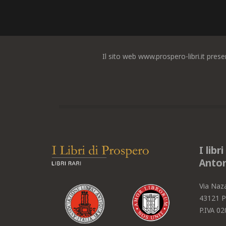
Il sito web www.prospero-libri.it prese
I libr
Anton
Via Naz
43121 P
P.IVA 0