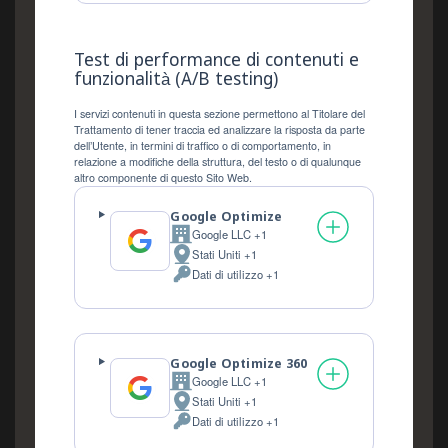
trattati:
Test di performance di contenuti e
funzionalità (A/B testing)
I servizi contenuti in questa sezione permettono al Titolare del
Trattamento di tener traccia ed analizzare la risposta da parte
dell’Utente, in termini di traffico o di comportamento, in
relazione a modifiche della struttura, del testo o di qualunque
altro componente di questo Sito Web.
Google Optimize
Google LLC +1
Azienda:
Stati Uniti +1
Luogo
Dati di utilizzo +1
del
Dati
trattamento:
Personali
trattati:
Google Optimize 360
Google LLC +1
Azienda:
Stati Uniti +1
Luogo
Dati di utilizzo +1
del
Dati
trattamento:
Personali