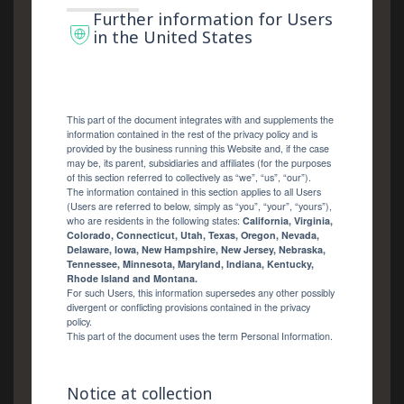
Further information for Users
in the United States
This part of the document integrates with and supplements the
information contained in the rest of the privacy policy and is
provided by the business running this Website and, if the case
may be, its parent, subsidiaries and affiliates (for the purposes
of this section referred to collectively as “we”, “us”, “our”).
The information contained in this section applies to all Users
(Users are referred to below, simply as “you”, “your”, “yours”),
who are residents in the following states:
California, Virginia,
Colorado, Connecticut, Utah, Texas, Oregon, Nevada,
Delaware, Iowa, New Hampshire, New Jersey, Nebraska,
Tennessee, Minnesota, Maryland, Indiana, Kentucky,
Rhode Island and Montana.
For such Users, this information supersedes any other possibly
divergent or conflicting provisions contained in the privacy
policy.
This part of the document uses the term Personal Information.
Notice at collection