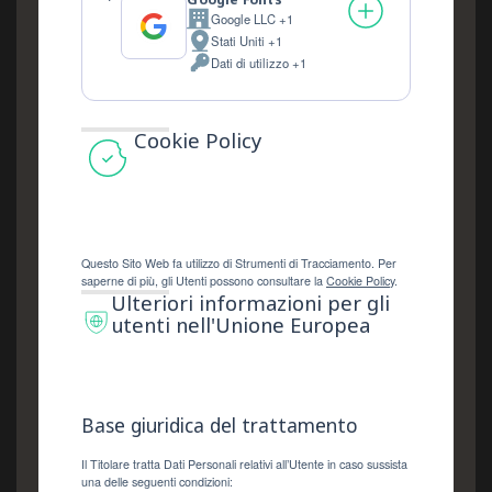
Google Fonts
Google LLC +1
Azienda:
Stati Uniti +1
Luogo
Dati di utilizzo +1
del
Dati
trattamento:
Personali
trattati:
Cookie Policy
Questo Sito Web fa utilizzo di Strumenti di Tracciamento. Per
saperne di più, gli Utenti possono consultare la
Cookie Policy
.
Ulteriori informazioni per gli
utenti nell'Unione Europea
Base giuridica del trattamento
Il Titolare tratta Dati Personali relativi all’Utente in caso sussista
una delle seguenti condizioni: