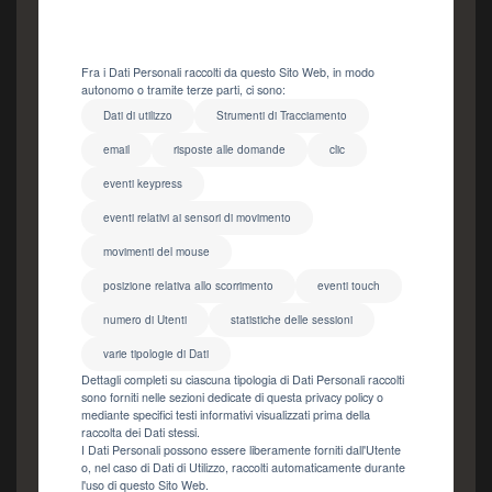
Fra i Dati Personali raccolti da questo Sito Web, in modo
autonomo o tramite terze parti, ci sono:
Dati di utilizzo
Strumenti di Tracciamento
email
risposte alle domande
clic
eventi keypress
eventi relativi ai sensori di movimento
movimenti del mouse
posizione relativa allo scorrimento
eventi touch
numero di Utenti
statistiche delle sessioni
varie tipologie di Dati
Dettagli completi su ciascuna tipologia di Dati Personali raccolti
sono forniti nelle sezioni dedicate di questa privacy policy o
mediante specifici testi informativi visualizzati prima della
raccolta dei Dati stessi.
I Dati Personali possono essere liberamente forniti dall'Utente
o, nel caso di Dati di Utilizzo, raccolti automaticamente durante
l'uso di questo Sito Web.