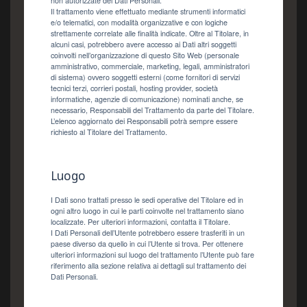
non autorizzate dei Dati Personali.
Il trattamento viene effettuato mediante strumenti informatici
e/o telematici, con modalità organizzative e con logiche
strettamente correlate alle finalità indicate. Oltre al Titolare, in
alcuni casi, potrebbero avere accesso ai Dati altri soggetti
coinvolti nell’organizzazione di questo Sito Web (personale
amministrativo, commerciale, marketing, legali, amministratori
di sistema) ovvero soggetti esterni (come fornitori di servizi
tecnici terzi, corrieri postali, hosting provider, società
informatiche, agenzie di comunicazione) nominati anche, se
necessario, Responsabili del Trattamento da parte del Titolare.
L’elenco aggiornato dei Responsabili potrà sempre essere
richiesto al Titolare del Trattamento.
Luogo
I Dati sono trattati presso le sedi operative del Titolare ed in
ogni altro luogo in cui le parti coinvolte nel trattamento siano
localizzate. Per ulteriori informazioni, contatta il Titolare.
I Dati Personali dell’Utente potrebbero essere trasferiti in un
paese diverso da quello in cui l’Utente si trova. Per ottenere
ulteriori informazioni sul luogo del trattamento l’Utente può fare
riferimento alla sezione relativa ai dettagli sul trattamento dei
Dati Personali.