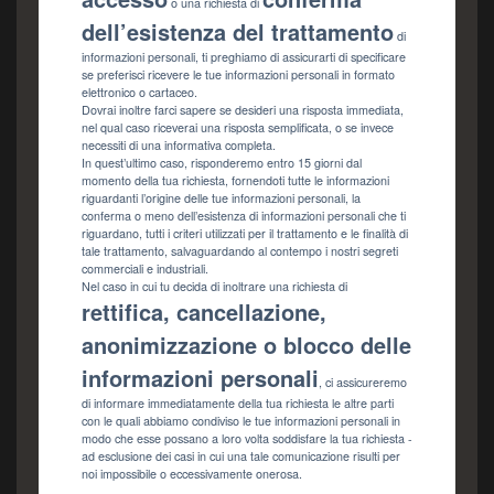
o una richiesta di
dell’esistenza del trattamento
di
informazioni personali, ti preghiamo di assicurarti di specificare
se preferisci ricevere le tue informazioni personali in formato
elettronico o cartaceo.
Dovrai inoltre farci sapere se desideri una risposta immediata,
nel qual caso riceverai una risposta semplificata, o se invece
necessiti di una informativa completa.
In quest’ultimo caso, risponderemo entro 15 giorni dal
momento della tua richiesta, fornendoti tutte le informazioni
riguardanti l’origine delle tue informazioni personali, la
conferma o meno dell’esistenza di informazioni personali che ti
riguardano, tutti i criteri utilizzati per il trattamento e le finalità di
tale trattamento, salvaguardando al contempo i nostri segreti
commerciali e industriali.
Nel caso in cui tu decida di inoltrare una richiesta di
rettifica, cancellazione,
anonimizzazione o blocco delle
informazioni personali
, ci assicureremo
di informare immediatamente della tua richiesta le altre parti
con le quali abbiamo condiviso le tue informazioni personali in
modo che esse possano a loro volta soddisfare la tua richiesta -
ad esclusione dei casi in cui una tale comunicazione risulti per
noi impossibile o eccessivamente onerosa.