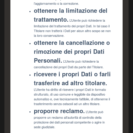
l’aggiornamento o la correzione.
ottenere la limitazione del
trattamento.
L’Utente può richiedere la
limitazione del trattamento dei propri Dati. In tal caso il
Titolare non tratterà i Dati per alcun altro scopo se non
la loro conservazione.
ottenere la cancellazione o
rimozione dei propri Dati
Personali.
L’Utente può richiedere la
cancellazione dei propri Dati da parte del Titolare.
ricevere i propri Dati o farli
trasferire ad altro titolare.
L’Utente ha diritto di ricevere i propri Dati in formato
strutturato, di uso comune e leggibile da dispositivo
automatico e, ove tecnicamente fattibile, di ottenerne il
trasferimento senza ostacoli ad un altro titolare.
proporre reclamo.
L’Utente può
proporre un reclamo all’autorità di controllo della
protezione dei dati personali competente o agire in
sede giudiziale.