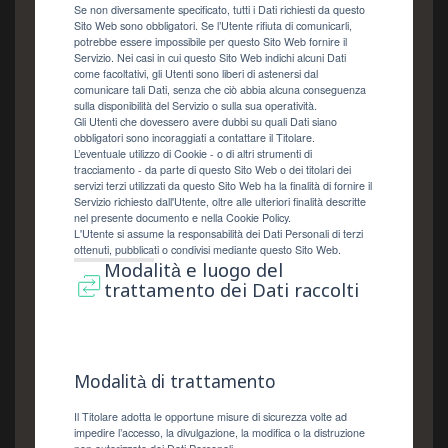
Se non diversamente specificato, tutti i Dati richiesti da questo
Sito Web sono obbligatori. Se l’Utente rifiuta di comunicarli,
potrebbe essere impossibile per questo Sito Web fornire il
Servizio. Nei casi in cui questo Sito Web indichi alcuni Dati
come facoltativi, gli Utenti sono liberi di astenersi dal
comunicare tali Dati, senza che ciò abbia alcuna conseguenza
sulla disponibilità del Servizio o sulla sua operatività.
Gli Utenti che dovessero avere dubbi su quali Dati siano
obbligatori sono incoraggiati a contattare il Titolare.
L’eventuale utilizzo di Cookie - o di altri strumenti di
tracciamento - da parte di questo Sito Web o dei titolari dei
servizi terzi utilizzati da questo Sito Web ha la finalità di fornire il
Servizio richiesto dall'Utente, oltre alle ulteriori finalità descritte
nel presente documento e nella Cookie Policy.
L'Utente si assume la responsabilità dei Dati Personali di terzi
ottenuti, pubblicati o condivisi mediante questo Sito Web.
Modalità e luogo del
trattamento dei Dati raccolti
Modalità di trattamento
Il Titolare adotta le opportune misure di sicurezza volte ad
impedire l’accesso, la divulgazione, la modifica o la distruzione