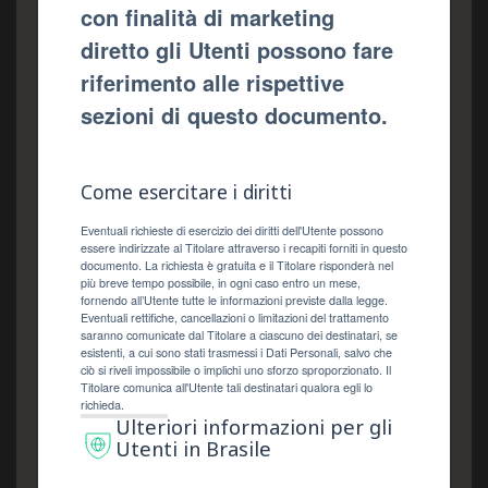
con finalità di marketing
diretto gli Utenti possono fare
riferimento alle rispettive
sezioni di questo documento.
Come esercitare i diritti
Eventuali richieste di esercizio dei diritti dell'Utente possono
essere indirizzate al Titolare attraverso i recapiti forniti in questo
documento. La richiesta è gratuita e il Titolare risponderà nel
più breve tempo possibile, in ogni caso entro un mese,
fornendo all’Utente tutte le informazioni previste dalla legge.
Eventuali rettifiche, cancellazioni o limitazioni del trattamento
saranno comunicate dal Titolare a ciascuno dei destinatari, se
esistenti, a cui sono stati trasmessi i Dati Personali, salvo che
ciò si riveli impossibile o implichi uno sforzo sproporzionato. Il
Titolare comunica all'Utente tali destinatari qualora egli lo
richieda.
Ulteriori informazioni per gli
Utenti in Brasile