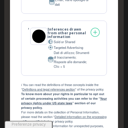
Personal
dati
Data
processed:
Inferences drawn
from other personal
information
Sold or Shared
Targeted Advertising
Dati di utilizzo; Strumenti
di tracciamento;
Personal
Risposte alle domande;
Data
Clic + 5
processed:
ℹ️ You can read the definitions of these concepts inside the
“
Definitions and legal references section
” of the privacy policy.
To know more about your rights in particular to opt out
of certain processing activities you can refer to the “
Your
privacy rights under US state laws
” section of our
privacy policy.
For more details on the collection of Personal Information,
please read the section “
Detailed information on the processing
of Personal Data
” of our privacy policy.
We won’t process your Information for unexpected purposes,