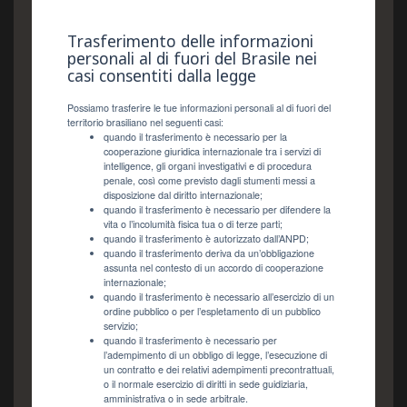
Trasferimento delle informazioni
personali al di fuori del Brasile nei
casi consentiti dalla legge
Possiamo trasferire le tue informazioni personali al di fuori del
territorio brasiliano nel seguenti casi:
quando il trasferimento è necessario per la
cooperazione giuridica internazionale tra i servizi di
intelligence, gli organi investigativi e di procedura
penale, così come previsto dagli stumenti messi a
disposizione dal diritto internazionale;
quando il trasferimento è necessario per difendere la
vita o l’incolumità fisica tua o di terze parti;
quando il trasferimento è autorizzato dall’ANPD;
quando il trasferimento deriva da un’obbligazione
assunta nel contesto di un accordo di cooperazione
internazionale;
quando il trasferimento è necessario all’esercizio di un
ordine pubblico o per l’espletamento di un pubblico
servizio;
quando il trasferimento è necessario per
l’adempimento di un obbligo di legge, l’esecuzione di
un contratto e dei relativi adempimenti precontrattuali,
o il normale esercizio di diritti in sede guidiziaria,
amministrativa o in sede arbitrale.