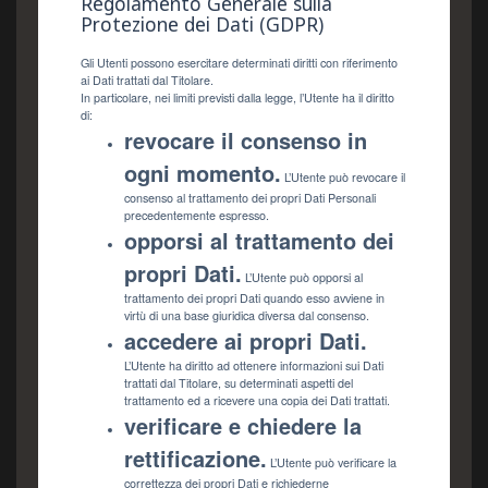
Regolamento Generale sulla
Protezione dei Dati (GDPR)
Gli Utenti possono esercitare determinati diritti con riferimento
ai Dati trattati dal Titolare.
In particolare, nei limiti previsti dalla legge, l’Utente ha il diritto
di:
revocare il consenso in
ogni momento.
L’Utente può revocare il
consenso al trattamento dei propri Dati Personali
precedentemente espresso.
opporsi al trattamento dei
propri Dati.
L’Utente può opporsi al
trattamento dei propri Dati quando esso avviene in
virtù di una base giuridica diversa dal consenso.
accedere ai propri Dati.
L’Utente ha diritto ad ottenere informazioni sui Dati
trattati dal Titolare, su determinati aspetti del
trattamento ed a ricevere una copia dei Dati trattati.
verificare e chiedere la
rettificazione.
L’Utente può verificare la
correttezza dei propri Dati e richiederne