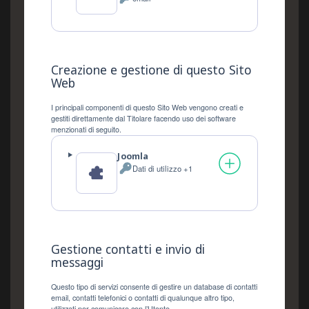
Dati
Personali
trattati:
Creazione e gestione di questo Sito
Web
I principali componenti di questo Sito Web vengono creati e
gestiti direttamente dal Titolare facendo uso dei software
menzionati di seguito.
Joomla
Dati di utilizzo +1
Dati
Personali
trattati:
Gestione contatti e invio di
messaggi
Questo tipo di servizi consente di gestire un database di contatti
email, contatti telefonici o contatti di qualunque altro tipo,
utilizzati per comunicare con l’Utente.