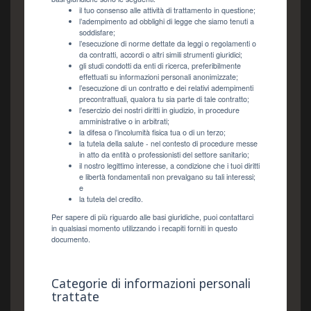
il tuo consenso alle attività di trattamento in questione;
l’adempimento ad obblighi di legge che siamo tenuti a
soddisfare;
l’esecuzione di norme dettate da leggi o regolamenti o
da contratti, accordi o altri simili strumenti giuridici;
gli studi condotti da enti di ricerca, preferibilmente
effettuati su informazioni personali anonimizzate;
l’esecuzione di un contratto e dei relativi adempimenti
precontrattuali, qualora tu sia parte di tale contratto;
l’esercizio dei nostri diritti in giudizio, in procedure
amministrative o in arbitrati;
la difesa o l’incolumità fisica tua o di un terzo;
la tutela della salute - nel contesto di procedure messe
in atto da entità o professionisti del settore sanitario;
il nostro legittimo interesse, a condizione che i tuoi diritti
e libertà fondamentali non prevalgano su tali interessi;
e
la tutela del credito.
Per sapere di più riguardo alle basi giuridiche, puoi contattarci
in qualsiasi momento utilizzando i recapiti forniti in questo
documento.
Categorie di informazioni personali
trattate