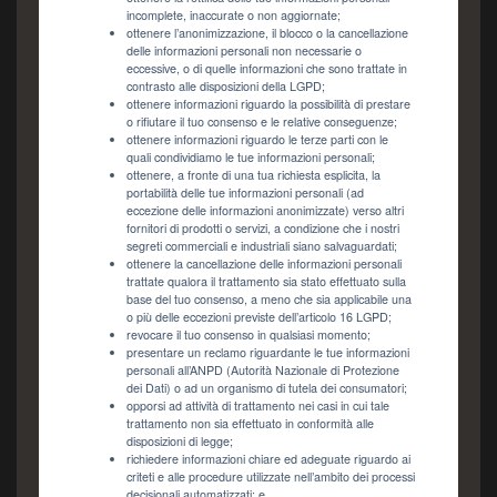
incomplete, inaccurate o non aggiornate;
ottenere l’anonimizzazione, il blocco o la cancellazione
delle informazioni personali non necessarie o
eccessive, o di quelle informazioni che sono trattate in
contrasto alle disposizioni della LGPD;
ottenere informazioni riguardo la possibilità di prestare
o rifiutare il tuo consenso e le relative conseguenze;
ottenere informazioni riguardo le terze parti con le
quali condividiamo le tue informazioni personali;
ottenere, a fronte di una tua richiesta esplicita, la
portabilità delle tue informazioni personali (ad
eccezione delle informazioni anonimizzate) verso altri
fornitori di prodotti o servizi, a condizione che i nostri
segreti commerciali e industriali siano salvaguardati;
ottenere la cancellazione delle informazioni personali
trattate qualora il trattamento sia stato effettuato sulla
base del tuo consenso, a meno che sia applicabile una
o più delle eccezioni previste dell’articolo 16 LGPD;
revocare il tuo consenso in qualsiasi momento;
presentare un reclamo riguardante le tue informazioni
personali all’ANPD (Autorità Nazionale di Protezione
dei Dati) o ad un organismo di tutela dei consumatori;
opporsi ad attività di trattamento nei casi in cui tale
trattamento non sia effettuato in conformità alle
disposizioni di legge;
richiedere informazioni chiare ed adeguate riguardo ai
criteti e alle procedure utilizzate nell’ambito dei processi
decisionali automatizzati; e