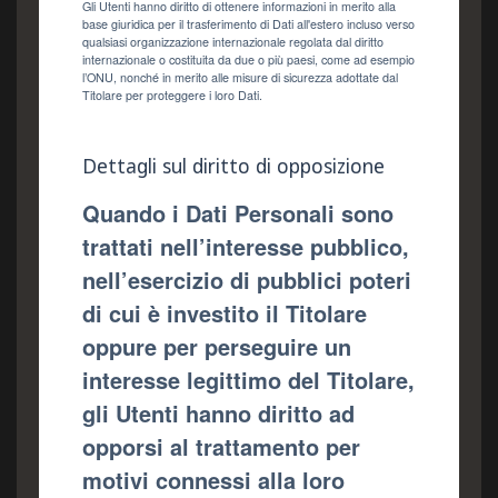
Gli Utenti hanno diritto di ottenere informazioni in merito alla
base giuridica per il trasferimento di Dati all'estero incluso verso
qualsiasi organizzazione internazionale regolata dal diritto
internazionale o costituita da due o più paesi, come ad esempio
l’ONU, nonché in merito alle misure di sicurezza adottate dal
Titolare per proteggere i loro Dati.
Dettagli sul diritto di opposizione
Quando i Dati Personali sono
trattati nell’interesse pubblico,
nell’esercizio di pubblici poteri
di cui è investito il Titolare
oppure per perseguire un
interesse legittimo del Titolare,
gli Utenti hanno diritto ad
opporsi al trattamento per
motivi connessi alla loro