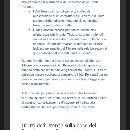
obbligazioni legali o sulla base del consenso degli Utenti.
Pertanto:
I Dati Personali raccolti per scopi collegati
all’esecuzione di un contratto tra il Titolare e l’Utente
saranno trattenuti sino a quando sia completata
l’esecuzione di tale contratto.
I Dati Personali raccolti per finalità riconducibili
all’interesse legittimo del Titolare saranno trattenuti
sino al soddisfacimento di tale interesse. L’Utente può
ottenere ulteriori informazioni in merito all’interesse
legittimo perseguito dal Titolare nelle relative sezioni di
questo documento o contattando il Titolare.
Quando il trattamento è basato sul consenso dell’Utente, il
Titolare può conservare i Dati Personali più a lungo sino a
quando detto consenso non venga revocato. Inoltre, il Titolare
potrebbe essere obbligato a conservare i Dati Personali per un
periodo più lungo per adempiere ad un obbligo di legge o per
ordine di un’autorità.
Al termine del periodo di conservazione i Dati Personali
saranno cancellati. Pertanto, allo spirare di tale termine il diritto
di accesso, cancellazione, rettificazione ed il diritto alla
portabilità dei Dati non potranno più essere esercitati.
Diritti dell’Utente sulla base del