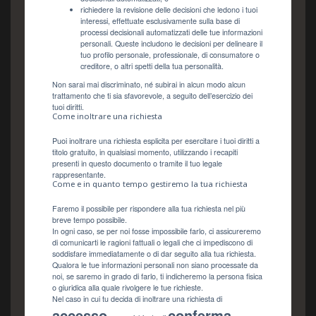
richiedere la revisione delle decisioni che ledono i tuoi
interessi, effettuate esclusivamente sulla base di
processi decisionali automatizzati delle tue informazioni
personali. Queste includono le decisioni per delineare il
tuo profilo personale, professionale, di consumatore o
creditore, o altri spetti della tua personalità.
Non sarai mai discriminato, né subirai in alcun modo alcun
trattamento che ti sia sfavorevole, a seguito dell’esercizio dei
tuoi diritti.
Come inoltrare una richiesta
Puoi inoltrare una richiesta esplicita per esercitare i tuoi diritti a
titolo gratuito, in qualsiasi momento, utilizzando i recapiti
presenti in questo documento o tramite il tuo legale
rappresentante.
Come e in quanto tempo gestiremo la tua richiesta
Faremo il possibile per rispondere alla tua richiesta nel più
breve tempo possibile.
In ogni caso, se per noi fosse impossibile farlo, ci assicureremo
di comunicarti le ragioni fattuali o legali che ci impediscono di
soddisfare immediatamente o di dar seguito alla tua richiesta.
Qualora le tue informazioni personali non siano processate da
noi, se saremo in grado di farlo, ti indicheremo la persona fisica
o giuridica alla quale rivolgere le tue richieste.
Nel caso in cui tu decida di inoltrare una richiesta di
accesso
conferma