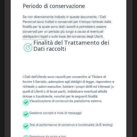
Periodo di conservazione
Se non diversamente indicato in questo documento, i Dati
Personali sono trattati e conservati per il tempo richiesto dalla
finalità per la quale sono stati raccolti e potrebbero essere
conservati per un periodo più lungo a causa di eventuali
obbligazioni legali o sulla base del consenso degli Utenti.
Finalità del Trattamento dei
Dati raccolti
I Dati dell’Utente sono raccolti per consentire al Titolare di
fornire il Servizio, adempiere agli obblighi di legge, rispondere a
richieste o azioni esecutive, tutelare i propri diritti ed interessi (o
quelli di Utenti o di terze parti), individuare eventuali attività
dolose o fraudolente, nonché per le seguenti finalità:
Visualizzazione di contenuti da piattaforme esterne
Gestione contatti e invio di messaggi
Test di performance di contenuti e funzionalità (A/B testing)
Protezione da spam e bot