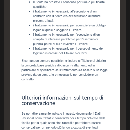
l’Utente ha prestato il consenso per una o più finalità
specifiche.
il trattamento è necessario all'esecuzione di un
contratto con l’Utente e/o all'esecuzione di misure
precontrattuali;
il trattamento è necessario per adempiere un obbligo
legale al quale è soggetto il Titolare;
il trattamento è necessario per l'esecuzione di un
compito di interesse pubblico o per l'esercizio di
pubblici poteri di cui è investito il Titolare;
il trattamento è necessario per il perseguimento del
legittimo interesse del Titolare o di terzi.
È comunque sempre possibile richiedere al Titolare di chiarire
la concreta base giuridica di ciascun trattamento ed in
particolare di specificare se il trattamento sia basato sulla legge,
previsto da un contratto o necessario per concludere un
contratto.
Ulteriori informazioni sul tempo di
conservazione
Se non diversamente indicato in questo documento, i Dati
Personali sono trattati e conservati per il tempo richiesto dalla
finalità per la quale sono stati raccolti e potrebbero essere
conservati per un periodo più lungo a causa di eventuali