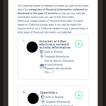
The following Notice at collection provides you with timely notice
about the
categories of Personal Information collected or
disclosed in the past 12 months
so that you can exercise
meaningful control over our use of that Information.
While such categorization of Personal Information is mainly
based on California privacy laws, it can also be helpful for
anyone who is not a California resident to get a general idea of
what types of Personal Information are collected.
Internet or other
electronic network
activity information
Sold or Shared
Targeted Advertising
Dati di utilizzo; Strumenti
di tracciamento;
Personal
Risposte alle domande;
Data
Clic + 7
processed:
Identifiers
Sold or Shared
Targeted Advertising
Email; Varie tipologie di