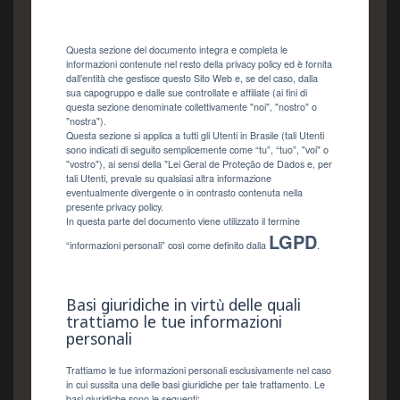
Questa sezione del documento integra e completa le
informazioni contenute nel resto della privacy policy ed è fornita
dall’entità che gestisce questo Sito Web e, se del caso, dalla
sua capogruppo e dalle sue controllate e affiliate (ai fini di
questa sezione denominate collettivamente "noi", "nostro" o
"nostra").
Questa sezione si applica a tutti gli Utenti in Brasile (tali Utenti
sono indicati di seguito semplicemente come “tu”, “tuo”, "voi" o
"vostro"), ai sensi della "Lei Geral de Proteção de Dados e, per
tali Utenti, prevale su qualsiasi altra informazione
eventualmente divergente o in contrasto contenuta nella
presente privacy policy.
In questa parte del documento viene utilizzato il termine
LGPD
“informazioni personali” così come definito dalla
.
Basi giuridiche in virtù delle quali
trattiamo le tue informazioni
personali
Trattiamo le tue informazioni personali esclusivamente nel caso
in cui sussita una delle basi giuridiche per tale trattamento. Le
basi giuridiche sono le seguenti: