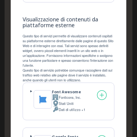
trattati:
Visualizzazione di contenuti da
piattaforme esterne
Questo tipo di servizi permette di visualizzare contenuti ospitati
su piattaforme esterne direttamente dalle pagine di questo Sito
Web e di interagire con essi. Tali servizi sono spesso definiti
widget, ovvero piccoli elementi inseriti in un sito web o in
un'applicazione. Forniscono informazioni specifiche o svolgono
una funzione particolare e spesso consentono l'interazione con
l'utente.
Questo tipo di servizio potrebbe comunque raccogliere dati sul
traffico web relativo alle pagine dove il servizio è installato,
anche quando gli utenti non lo utilizzano.
Font Awesome
Fonticons, Inc.
Azienda:
Stati Uniti
Luogo
Dati di utilizzo +1
del
Dati
trattamento:
Personali
trattati: