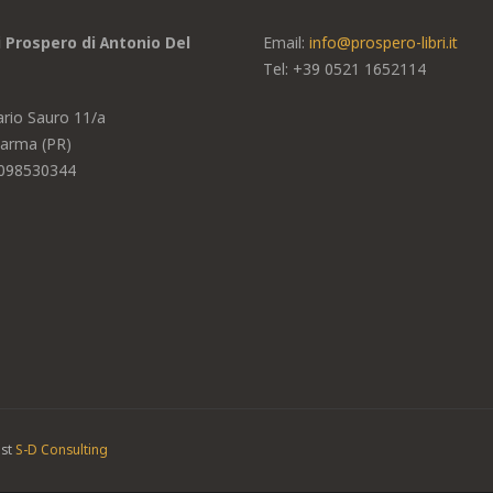
di Prospero di Antonio Del
Email:
info@prospero-libri.it
Tel: +39
0521 1652114
ario Sauro 11/a
arma (PR)
2098530344
ost
S-D Consulting