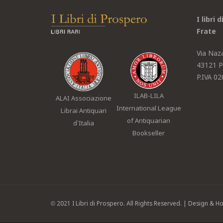
I libri 
Frate
Via Naz
43121 P
P.IVA 0
ILAB-LILA
ALAI Associazione
International League
Librai Antiquari
of Antiquarian
d’Italia
Bookseller
© 2021
I Libri di Prospero
. All Rights Reserved. | Design & H