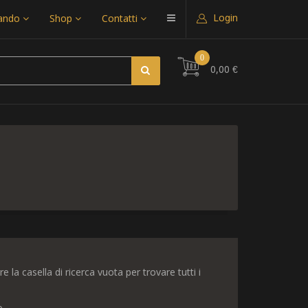
Login
uando
Shop
Contatti
0
0,00 €
re la casella di ricerca vuota per trovare tutti i