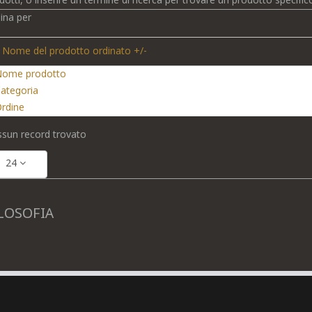
dotti, o inserire un termine di ricerca per trovare un prodotto specific
ina per
Nome del prodotto ordinato +/-
ome prodotto
ategoria
rdine
sun record trovato
24
LOSOFIA