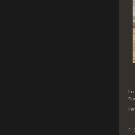
In 
Duc
Par
4° 