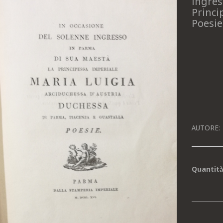
ingres
Princi
Poesie
AUTORE:
Quantit