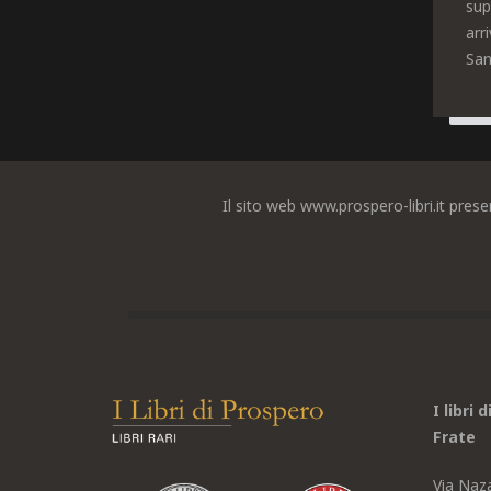
sup
arr
San
Il sito web www.prospero-libri.it prese
I libri 
Frate
Via Naz