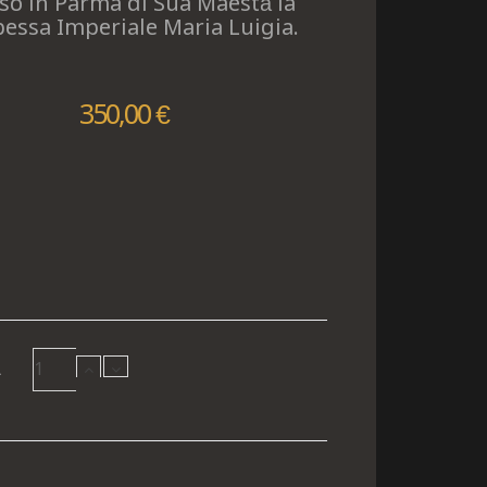
so in Parma di Sua Maestà la
pessa Imperiale Maria Luigia.
350,00 €
à