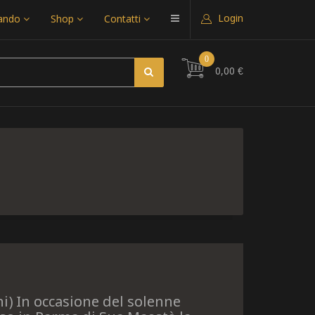
Login
uando
Shop
Contatti
0
0,00 €
i) In occasione del solenne