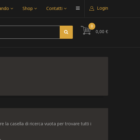
Login
uando
Shop
Contatti
0
0,00 €
re la casella di ricerca vuota per trovare tutti i