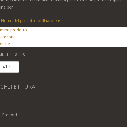
dotti, o inserire un termine di ricerca per trovare un prodotto specific
ina per
Nome del prodotto ordinato -/+
ome prodotto
ategoria
rdine
ltati 1 - 8 di 8
24
RCHITETTURA
Prodotti